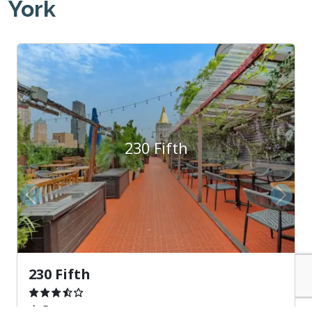
York
230 Fifth
Précédent
Suiva
230 Fifth
Restaurant