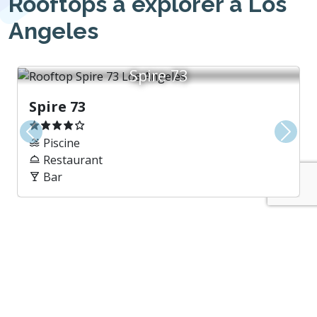
Rooftops à explorer à Los
Angeles
Spire 73
Spire 73
Précédent
Suiva
Piscine
Restaurant
Bar